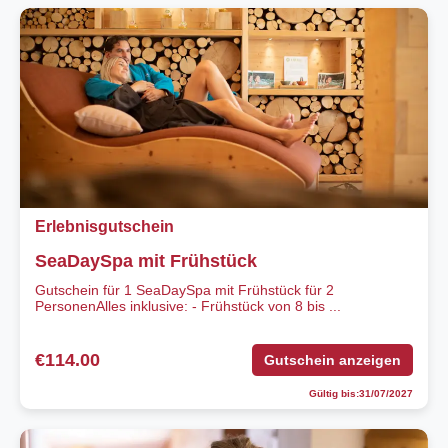
Erlebnisgutschein
SeaDaySpa mit Frühstück
Gutschein für 1 SeaDaySpa mit Frühstück für 2
PersonenAlles inklusive: - Frühstück von 8 bis ...
€114.00
Gutschein anzeigen
Gültig bis:31/07/2027