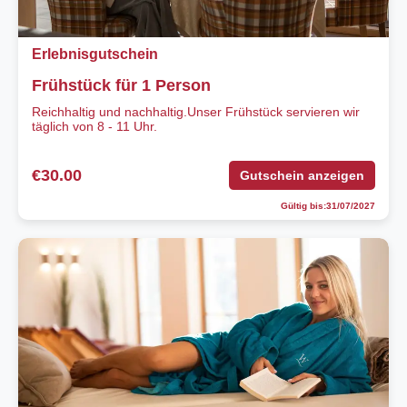
Erlebnisgutschein
Frühstück für 1 Person
Reichhaltig und nachhaltig.Unser Frühstück servieren wir
täglich von 8 - 11 Uhr.
€30.00
Gutschein anzeigen
Gültig bis:31/07/2027