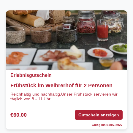
Erlebnisgutschein
Frühstück im Weihrerhof für 2 Personen
Reichhaltig und nachhaltig.Unser Frühstück servieren wir
täglich von 8 - 11 Uhr.
€60.00
Gutschein anzeigen
Gültig bis:31/07/2027