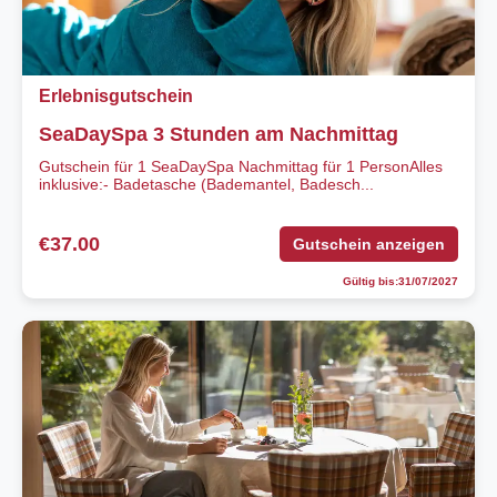
Erlebnisgutschein
SeaDaySpa 3 Stunden am Nachmittag
Gutschein für 1 SeaDaySpa Nachmittag für 1 PersonAlles
inklusive:- Badetasche (Bademantel, Badesch...
€37.00
Gutschein anzeigen
Gültig bis:31/07/2027